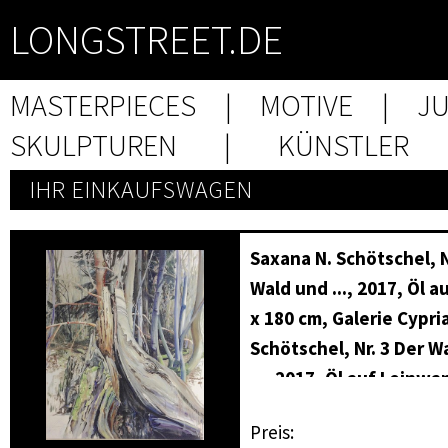
LONGSTREET.DE
MASTERPIECES
|
MOTIVE
|
J
SKULPTUREN
|
KÜNSTLER
IHR EINKAUFSWAGEN
Saxana N. Schötschel, N
Wald und ..., 2017, Öl 
x 180 cm, Galerie Cypr
Schötschel, Nr. 3 Der W
..., 2017, Öl auf Leinwa
Preis auf Anfrage Gale
Preis: