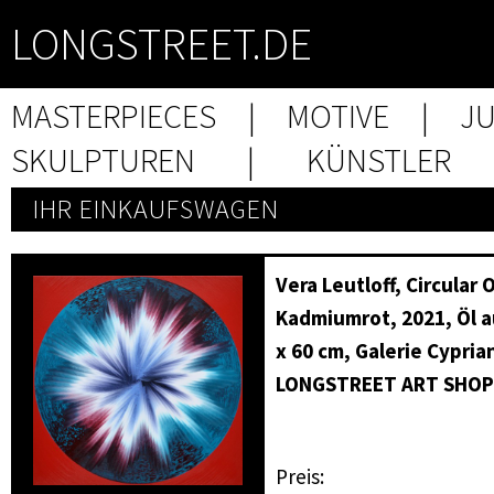
LONGSTREET.DE
MASTERPIECES
|
MOTIVE
|
J
SKULPTUREN
|
KÜNSTLER
IHR EINKAUFSWAGEN
Vera Leutloff, Circular 
Kadmiumrot, 2021, Öl a
x 60 cm, Galerie Cypria
LONGSTREET ART SHOP
Preis: